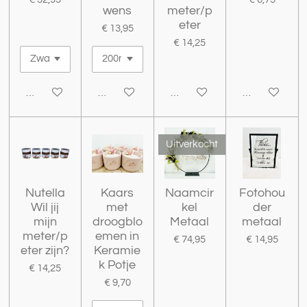
wens
meter/p
eter
€ 13,95
€ 14,25
Bekijk details
Bekijk details
Bekijk details
Bekijk details
Uitverkocht
Nutella
Kaars
Naamcir
Fotohou
Wil jij
met
kel
der
mijn
droogblo
Metaal
metaal
meter/p
emen in
€ 74,95
€ 14,95
eter zijn?
Keramie
k Potje
€ 14,25
€ 9,70