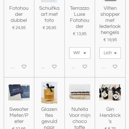
Fotohou
Schuifka
Terrazzo
Vilten
der
art met
Luxe
shopper
dubbel
foto
Fotohou
met
der
lederlook
€ 24,95
€ 26,95
hengels
€ 13,95
€ 19,95
Bekijk details
Bekijk details
Bekijk details
Bekijk details
Sweater
Glazen
Nutella
Gin
Meter/P
fles
Voor mijn
Hendrick
eter
gevuld
choco
's
naar
toffe
€ 32,95
€ 6,75