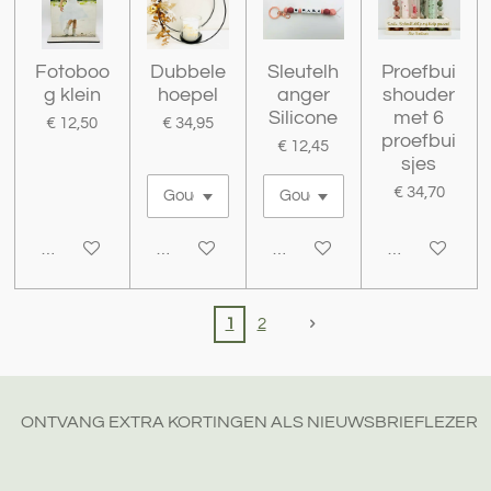
Fotoboo
Dubbele
Sleutelh
Proefbui
g klein
hoepel
anger
shouder
Silicone
met 6
€ 12,50
€ 34,95
proefbui
€ 12,45
sjes
€ 34,70
Bekijk details
Bekijk details
Bekijk details
Bekijk details
1
2
ONTVANG EXTRA KORTINGEN ALS NIEUWSBRIEFLEZER