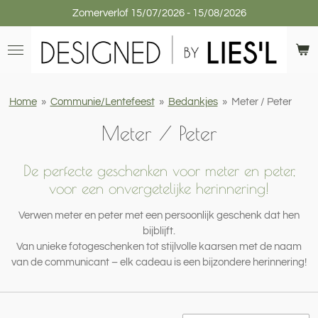
Zomerverlof 15/07/2026 - 15/08/2026
Ga
direct
naar
de
hoofdinhoud
Home
»
Communie/Lentefeest
»
Bedankjes
»
Meter / Peter
Meter / Peter
De perfecte geschenken voor meter en peter,
voor een onvergetelijke herinnering!
Verwen meter en peter met een persoonlijk geschenk dat hen
bijblijft.
Van unieke fotogeschenken tot stijlvolle kaarsen met de naam
van de communicant – elk cadeau is een bijzondere herinnering!