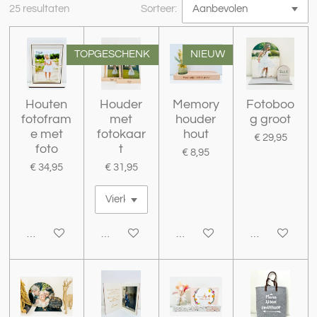
25 resultaten
Sorteer:
TOPGESCHENK
NIEUW
Houten
Houder
Memory
Fotoboo
fotofram
met
houder
g groot
e met
fotokaar
hout
€ 29,95
foto
t
€ 8,95
€ 34,95
€ 31,95
Bekijk details
Bekijk details
Bekijk details
Bekijk details