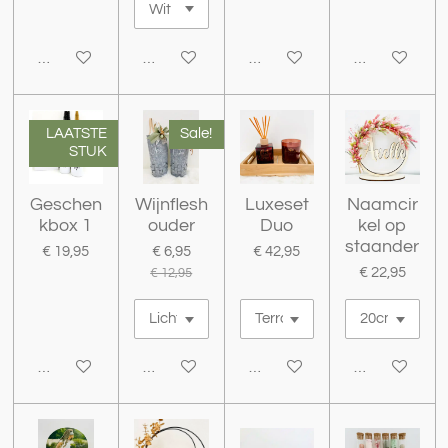
Bekijk details
Bekijk details
Houd mij op de hoogte
Bekijk details
LAATSTE
Sale!
STUK
Geschen
Wijnflesh
Luxeset
Naamcir
kbox 1
ouder
Duo
kel op
staander
€ 19,95
€ 6,95
€ 42,95
€ 22,95
€ 12,95
Bekijk details
Bekijk details
Bekijk details
Bekijk details