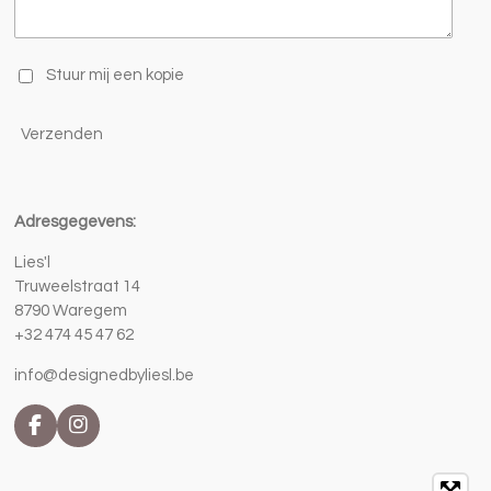
Stuur mij een kopie
Verzenden
Adresgegevens:
Lies'l
Truweelstraat 14
8790 Waregem
+32 474 45 47 62
info@designedbyliesl.be
F
I
a
n
c
s