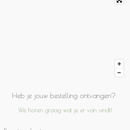
e
t
b
a
o
g
o
r
k
a
m
Heb je jouw bestelling ontvangen?
We horen graag wat je er van vindt!