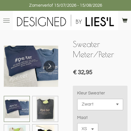
Zomerverlof 15/07/2026 - 15/08/2026
Ga
direct
naar
de
hoofdinhoud
Sweater
Meter/Peter
€ 32,95
Kleur Sweater
Maat