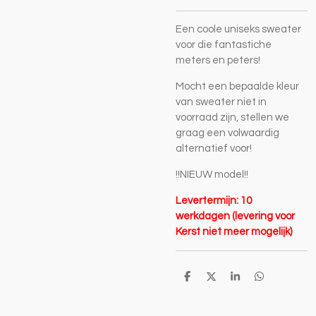
Een coole uniseks sweater
voor die fantastiche
meters en peters!
Mocht een bepaalde kleur
van sweater niet in
voorraad zijn, stellen we
graag een volwaardig
alternatief voor!
!!NIEUW model!!
Levertermijn: 10
werkdagen (levering voor
Kerst niet meer mogelijk)
D
D
S
D
e
e
h
e
l
e
a
l
e
l
r
e