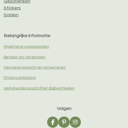
Geschenken
Stickers
Solden
Belangrijke informatie
Algemene voorwaarden
Betalen en Verzenden
Herroepingsrecht en retourneren
Privacyverklaring
Veiligheidsvoorschriften Babyartikelen
Volgen
F
P
I