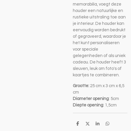
memorabilia, voegt deze
houder een natuurlijke en
rustieke uitstraling toe aan
je interieur. De houder kan
eenvoudig worden bedrukt
of gegraveerd, waardoor je
het kunt personaliseren
voor speciale
gelegenheden of als uniek
cadeau. De houder heeft 3
sleuven, leuk om foto's of
kaartjes te combineren.
Grootte:
25 cm x 3 cm x 6,5
cm
Diameter opening
: 5cm
Diepte opening
: 1,5cm
D
D
S
D
e
e
h
e