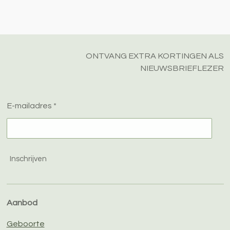
l
e
a
l
e
l
r
e
n
e
n
ONTVANG EXTRA KORTINGEN ALS
NIEUWSBRIEFLEZER
E-mailadres *
Inschrijven
Aanbod
Geboorte