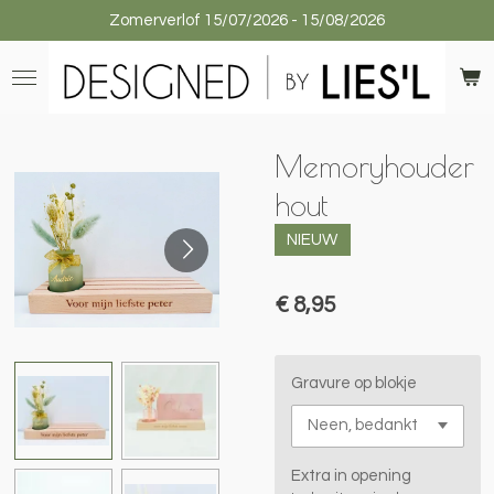
Zomerverlof 15/07/2026 - 15/08/2026
Ga
direct
naar
de
hoofdinhoud
Memoryhouder
hout
NIEUW
€ 8,95
Gravure op blokje
Extra in opening