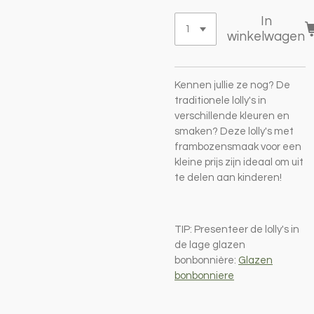
In
winkelwagen
Kennen jullie ze nog? De
traditionele lolly's in
verschillende kleuren en
smaken? Deze lolly's met
frambozensmaak voor een
kleine prijs zijn ideaal om uit
te delen aan kinderen!
TIP: Presenteer de lolly's in
de lage glazen
bonbonnière:
Glazen
bonbonniere