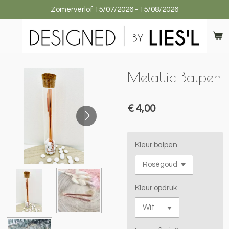
Zomerverlof 15/07/2026 - 15/08/2026
Ga
direct
naar
de
hoofdinhoud
Metallic Balpen
€ 4,00
Kleur balpen
Kleur opdruk