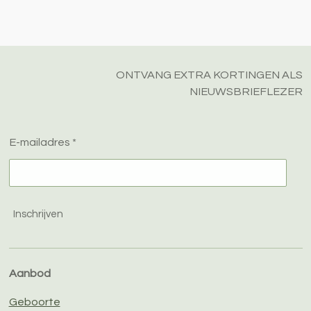
l
e
a
l
e
l
r
e
n
e
n
ONTVANG EXTRA KORTINGEN ALS
NIEUWSBRIEFLEZER
E-mailadres *
Inschrijven
Aanbod
Geboorte