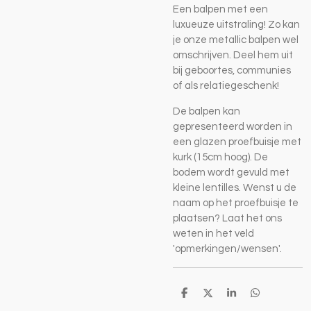
Een balpen met een
luxueuze uitstraling! Zo kan
je onze metallic balpen wel
omschrijven. Deel hem uit
bij geboortes, communies
of als relatiegeschenk!
De balpen kan
gepresenteerd worden in
een glazen proefbuisje met
kurk (15cm hoog). De
bodem wordt gevuld met
kleine lentilles. Wenst u de
naam op het proefbuisje te
plaatsen? Laat het ons
weten in het veld
'opmerkingen/wensen'.
D
D
S
D
e
e
h
e