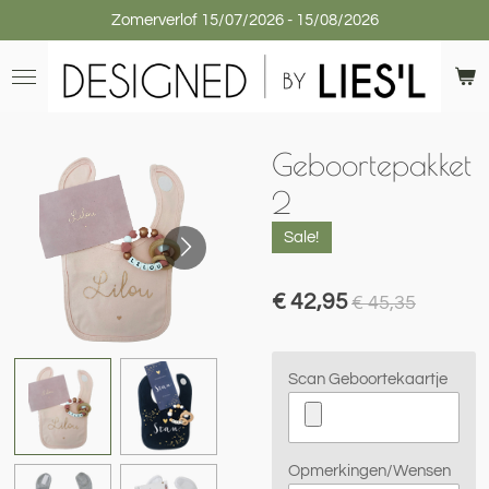
Zomerverlof 15/07/2026 - 15/08/2026
Ga
direct
naar
de
hoofdinhoud
Geboortepakket
2
Sale!
€ 42,95
€ 45,35
Scan Geboortekaartje
Opmerkingen/Wensen