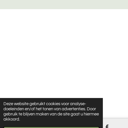
1
1
6
2
7
9
0
7
s
t
e
r
r
e
n
Deze website gebruikt cookies voor analyse-
doeleinden en/of het tonen van advertenties. Door
gebruik te blijven maken van de site gaat u hiermee
akkoord.