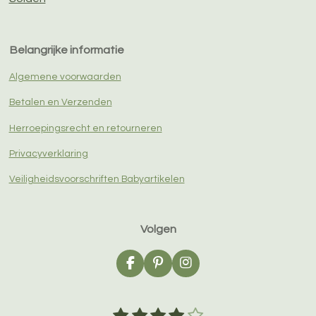
Belangrijke informatie
Algemene voorwaarden
Betalen en Verzenden
Herroepingsrecht en retourneren
Privacyverklaring
Veiligheidsvoorschriften Babyartikelen
Volgen
F
P
I
a
i
n
c
n
s
e
t
t
1
2
3
4
5
S
R