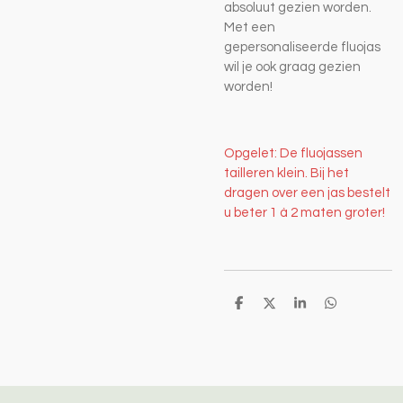
absoluut gezien worden.
Met een
gepersonaliseerde fluojas
wil je ook graag gezien
worden!
Opgelet: De fluojassen
tailleren klein. Bij het
dragen over een jas bestelt
u beter 1 à 2 maten groter!
D
D
S
D
e
e
h
e
l
e
a
l
e
l
r
e
n
e
n