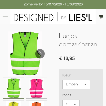
Zomerverlof 15/07/2026 - 15/08/2026
Ga
direct
naar
de
hoofdinhoud
Fluojas
dames/heren
€ 13,95
Kleur
Maat