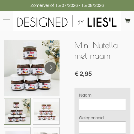
Zomerverlof 15/07/2026 - 15/08/2026
Ga
direct
naar
de
hoofdinhoud
Mini Nutella
met naam
€ 2,95
Naam
Gelegenheid