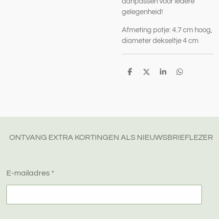
aanpassen voor iedere
gelegenheid!
Afmeting potje: 4.7 cm hoog,
diameter dekseltje 4 cm
D
D
S
D
e
e
h
e
l
e
a
l
e
l
r
e
n
e
n
ONTVANG EXTRA KORTINGEN ALS NIEUWSBRIEFLEZER
E-mailadres *