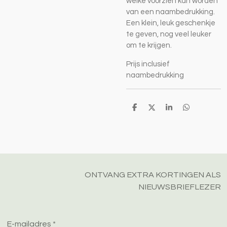
welke voorzien kan worden
van een naambedrukking.
Een klein, leuk geschenkje
te geven, nog veel leuker
om te krijgen.
Prijs inclusief
naambedrukking
D
D
S
D
e
e
h
e
l
e
a
l
e
l
r
e
n
e
n
ONTVANG EXTRA KORTINGEN ALS
NIEUWSBRIEFLEZER
E-mailadres *