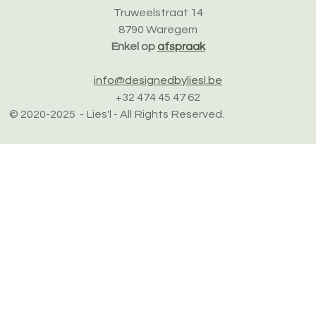
e
e
e
e
:
Truweelstraat 14
n
n
n
n
4
8790 Waregem
.
Enkel op
afspraak
0
4
info@designedbyliesl.be
6
+32 474 45 47 62
5
© 2020-2025
- Lies'l - All Rights Reserved.
1
1
6
2
7
9
0
7
s
t
e