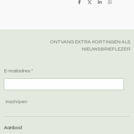
D
D
S
D
e
e
h
e
l
e
a
l
e
l
r
e
n
e
n
ONTVANG EXTRA KORTINGEN ALS
NIEUWSBRIEFLEZER
E-mailadres *
Inschrijven
Aanbod