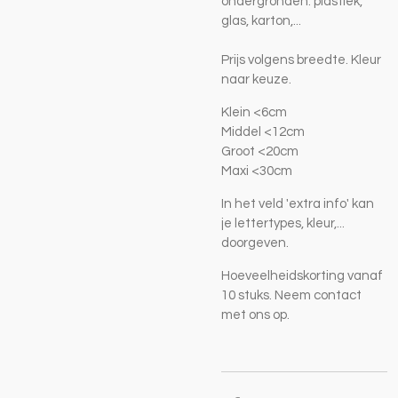
ondergronden: plastiek,
glas, karton,...
Prijs volgens breedte. Kleur
naar keuze.
Klein <6cm
Middel <12cm
Groot <20cm
Maxi <30cm
In het veld 'extra info' kan
je lettertypes, kleur,...
doorgeven.
Hoeveelheidskorting vanaf
10 stuks. Neem contact
met ons op.