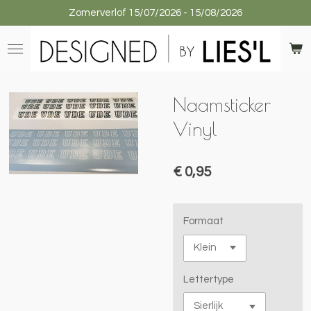
Zomerverlof 15/07/2026 - 15/08/2026
Ga
direct
naar
de
hoofdinhoud
Naamsticker
Vinyl
€ 0,95
Formaat
Lettertype