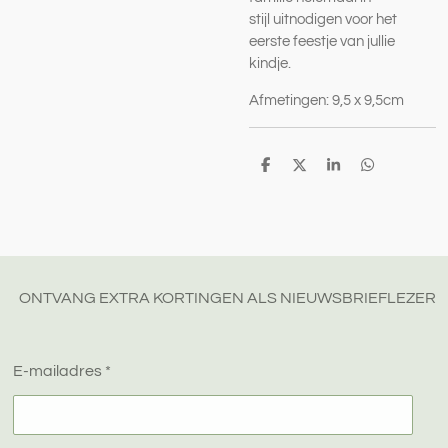
stijl uitnodigen voor het
eerste feestje van jullie
kindje.
Afmetingen: 9,5 x 9,5cm
D
D
S
D
e
e
h
e
l
e
a
l
e
l
r
e
n
e
n
ONTVANG EXTRA KORTINGEN ALS NIEUWSBRIEFLEZER
E-mailadres *