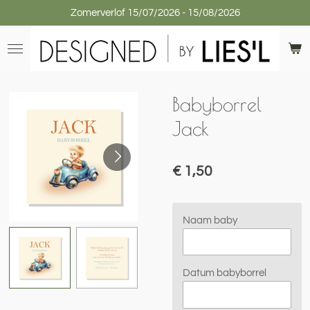
Zomerverlof 15/07/2026 - 15/08/2026
Ga
direct
naar
de
hoofdinhoud
Babyborrel
Jack
€ 1,50
Naam baby
Datum babyborrel