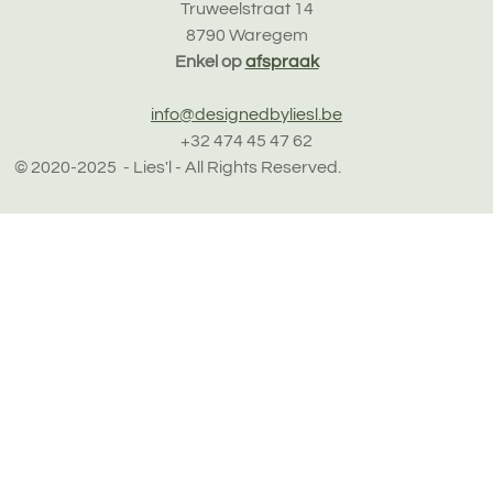
e
e
e
e
:
Truweelstraat 14
n
n
n
n
4
8790 Waregem
.
Enkel op
afspraak
0
4
info@designedbyliesl.be
6
+32 474 45 47 62
5
© 2020-2025
- Lies'l - All Rights Reserved.
1
1
6
2
7
9
0
7
s
t
e
r