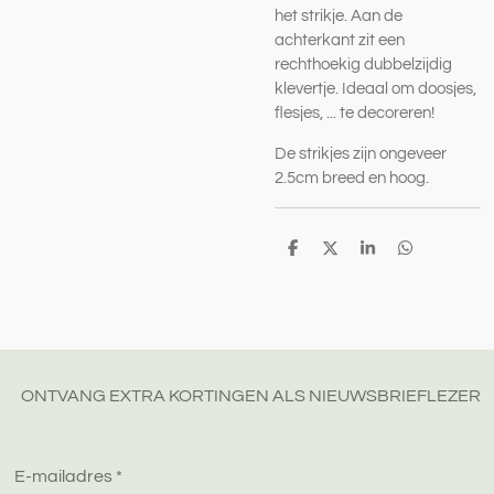
het strikje.
Aan de
achterkant zit een
rechthoekig dubbelzijdig
klevertje. Ideaal om doosjes,
flesjes, ... te decoreren!
De strikjes zijn ongeveer
2.5cm breed en hoog.
D
D
S
D
e
e
h
e
l
e
a
l
e
l
r
e
n
e
n
ONTVANG EXTRA KORTINGEN ALS NIEUWSBRIEFLEZER
E-mailadres *