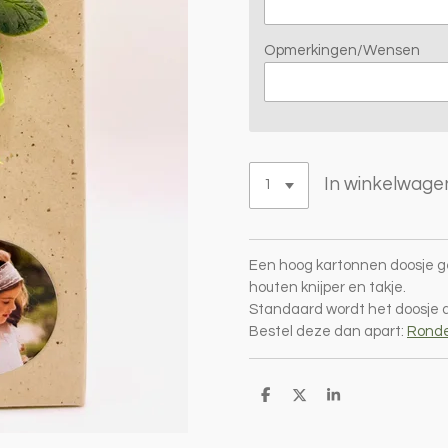
Opmerkingen/Wensen
In winkelwage
Een hoog kartonnen doosje ge
houten knijper en takje.
Standaard wordt het doosje 
Bestel deze dan apart:
Ronde
D
D
S
e
e
h
l
e
a
e
l
r