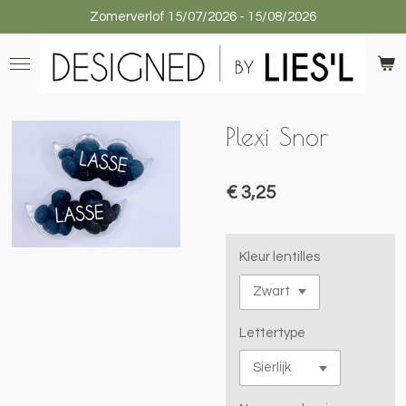
Zomerverlof 15/07/2026 - 15/08/2026
Ga
direct
naar
de
hoofdinhoud
Plexi Snor
€ 3,25
Kleur lentilles
Lettertype