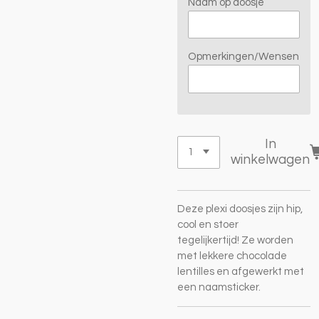
Naam op doosje
Opmerkingen/Wensen
In
winkelwagen
Deze p
lexi doosjes zijn hip,
cool en stoer
tegelijkertijd! Ze worden
met lekkere chocolade
lentilles en afgewerkt met
een naamsticker.