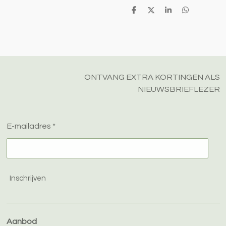
D
D
S
D
e
e
h
e
l
e
a
l
e
l
r
e
n
e
n
ONTVANG EXTRA KORTINGEN ALS
NIEUWSBRIEFLEZER
E-mailadres *
Inschrijven
Aanbod