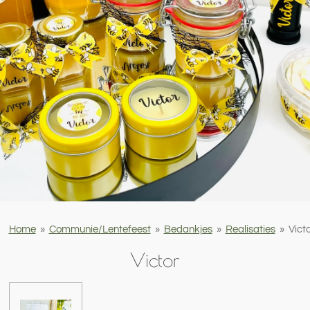
Home
»
Communie/Lentefeest
»
Bedankjes
»
Realisaties
»
Vict
Victor